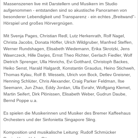
Massenszenen live mit Darstellern und Musikern im Studio
aufgenommen - entstanden sind so akustische Panoramen von
besonderer Lebendigkeit und Transparenz - ein echtes „Breitwand“-
Hörspiel und großes Hörvergnügen.
Mit Svenja Pages, Christian Redl, Lutz Herkenrath, Rolf Nagel,
Christa Jacobs, Donata Höffer, Ulrich Wildgruber, Manfred Steffen,
Werner Rundshagen, Elisabeth Wiedemann, Erika Skrotzki, Jens
Wawrczeck, Hille Darjes, Ernst Theo Richter, Gerlach Fiedler, Wolf
Dietrich Sprenger, Ulla Hinrichs, Evi Gotthard, Christoph Backes,
Heiko Senst, Harald Halgardt, Konstantin Graudus, Heino Stichweh,
Thomas Kylau, Rolf B. Wessels, Ulrich von Bock, Detlev Greisner,
Henning Schlüter, Chris Alexander, Craig Parker Feldman, Ilse
Seemann, Jun Zhao, Eddy Jordan, Ulla Evrahr, Wolfgang Klemet,
Martin Seifert, Dirk Plönissen, Elisabeth Weber, Gudrun Daube,
Bernd Poppe u.a.
Es spielen die Musikerinnen und Musiker des Bremer Kaffeehaus
Orchesters und der Sinfonietta Singapore Sling.
Komposition und musikalische Leitung: Rudolf Schmücker