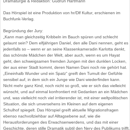
Dramaturgie & Redaktion: Gudrun Hartmann
Das Hörspiel ist eine Produktion von hr/Dlf Kultur, erschienen im
Buchfunk-Verlag.
Begründung der Jury:
„Kann man gleichzeitig Kribbeln im Bauch spüren und schlecht
gelaunt sein? Dem elfjährigen Daniel, den alle Dani nennen, geht es
jedenfalls so – wenn er an seine Klassenkameradin Karlotta denkt,
das schönste Mädchen der Welt, aber auch, wenn es um Hayat
geht, den schweigsamen fremden Jungen mit den dunklen Locken,
der aus einer Stadt kommt, deren Namen Dani noch nie gehört hat.
„Eineinhalb Wunder und ein Spatz“ greift den Tumult der Gefühle
sensibel auf, in dem sich ein Junge wie Dani wiederfinden kann.
Nicht mehr ganz Kind, noch nicht so groß, wie er sich das vielleicht
wünscht, und auf einmal konfrontiert mit Gedanken an ein Mädchen
und, was vielleicht noch viel irritierender ist, mit einer weltpolitischen
Situation, die sich unversehens im Kleinen auf dem eigenen
Schulhof spiegelt. Das Hörspiel greift aktuelle Migrationsfragen
ebenso nachvollziehbar auf Alltagsebene auf, wie die
Herausforderungen des Erwachsenwerdens, und das mit einer
Geschichte, deren stille Dramatik subtil den Nerv des Publikums trifft,